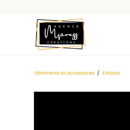
info@mpresscreations.ca
514-554-
Vêtements et accessoires
/
Enfants